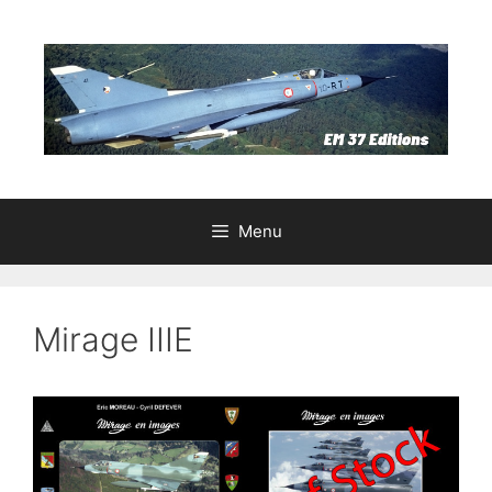
Aller
au
contenu
Menu
Mirage IIIE