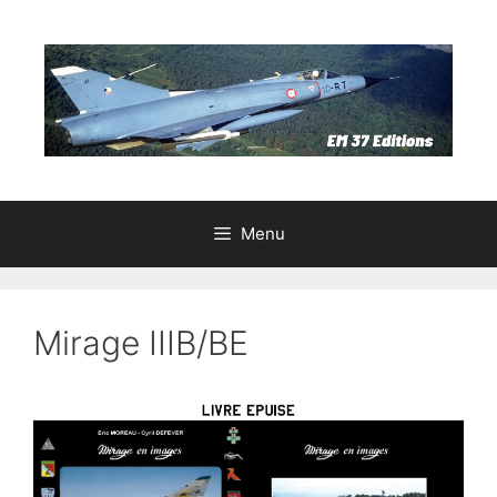
Aller
au
contenu
Menu
Mirage IIIB/BE